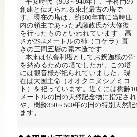
平安時代（
903
～
940
年）、平将門の
創建と伝えられる東北最古の塔で
す。現在の塔は、約
600
年前に当時庄
内の領主であった武藤政氏が大修復
を行ったものといわれています。高
さが
29.4
メートルの杮（コケラ）葺
きの三間五層の素木造です。
本来は仏舎利塔としてお釈迦様の骨
を納めるための塔でしたが、この塔
には観音様が祀られていました。現
在は大国主命（オオクニヌシノミコ
ト）を祀っています。近くには樹齢
1
メートルの国の天然記念物に指定され
や、樹齢
350
～
500
年の国の特別天然記
ます。