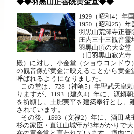
◆◆羽黒山正善院黄金堂◆◆
1929
（昭和
4
）年
1950
（昭和
25
）年
羽黒山荒澤寺正善
庄内三十三観音霊
羽黒山頂の大金堂
（旧羽黒山寂光寺
殿）に対し、小金堂（ショウコンドウ
の観音像が黄金に映えることから黄金
呼ばれるようになりました。
この堂は、
728
（神亀
5
）年聖武天皇
りますが、
1193
（建久
4
）年に、源頼朝
を祈願し、土肥実平を建築奉行とし、
されています。
その後、
1593
（文禄
2
）年に、酒田城
杉の家臣・直江山城守が
3
年がかりで大
在の黄金堂と言われています。境内に