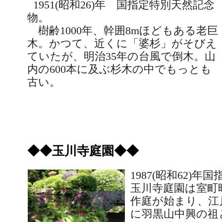
1951(
昭和
26)
年 国指定特別天然記念
物。
樹齢
1000
年、幹囲
8m
ほどもある老巨
木。かつて、近くに「婆杉」がそびえ
ていたが、明治
35
年の台風で倒木。山
内の
600
本に及ぶ杉木の中でもっとも
古い。
◆◆玉川寺庭園◆◆
1987(
昭和
62)
年国
玉川寺庭園は室町
作庭が始まり、江
に羽黒山中興の祖