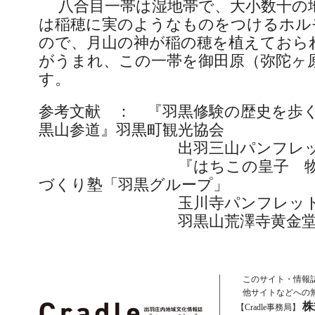
八合目一帯は湿地帯で、大小数十の
は稲穂に実のようなものをつけるホル
ので、月山の神が稲の穂を植えておら
がうまれ、この一帯を御田原（弥陀ヶ
す。
参考文献 ： 『羽黒修験の歴史を歩
黒山参道』羽黒町観光協会
出羽三山パンフレット
『はちこの皇子 物語り
づくり塾「羽黒グループ」
玉川寺パンフレッ
羽黒山荒澤寺黄金堂 パ
このサイト・情報
他サイトなどへの
株
【Cradle事務局】