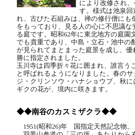
により改修され、
す。様式は池泉回
れ、古びた石組みは、禅の修行僧にも
をもっており、見る人の心に不思議な
る庭です。昭和
62
年に東北地方の庭園
でも貴重であり、中島・立石・池中の
が見られてまとまった庭景を成し、優
勝に指定されました。
玉川寺は四季折々花に囲まれ、誰言う
と呼ばれるようになりました。春のサ
ジ・クリンソウ・ハナショウブ、秋に
ギクの花が、境内に咲きます。
◆◆南谷のカスミザクラ◆◆
1951(
昭和
26)
年 国指定天然記念物。
羽黒山参道の「三の坂」あたりから