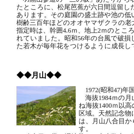
たところに、松尾芭蕉が六日間逗留し
あります。その庭園の盛土跡や池の低
樹齢三百年ほどのオオヤマザクラの老
指定時は、幹囲
4.6
ｍ、地上
2
ｍのとこ
れていました。昭和
56
年の台風で破損
た若木が毎年花をつけるように成長し
◆◆月山◆◆
1972(
昭和
47)
年
海抜
1984
ｍの月
ね海抜
1400
ｍ以高
区域。天然記念物
は、月山八合目か
す。