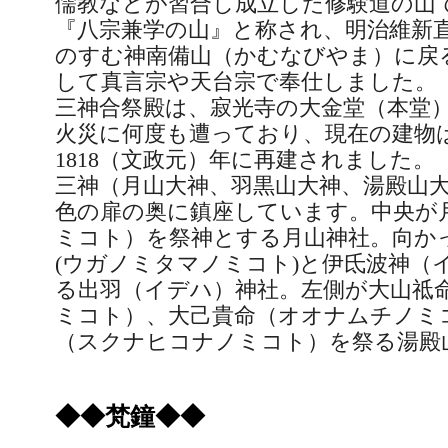
儒教などが習合し成立した修験道の山
『八宗兼学の山』と称され、明治維新
のすむ神南備山（かむなびやま）に戻
して真言宗や天台宗で奉仕しました。
三神合祭殿は、寂光寺の大金堂（本堂
火災に何度も遭っており、現在の建物
1818
（文政元）年に再建されました。
三神（月山大神、羽黒山大神、湯殿山
色の扉の奥に鎮座しています。中央が
ミコト）を祭神とする月山神社。向か
(
ウガノミタマノミコト
)
と伊氐波神（
る出羽（イデハ）神社。左側が
大山祗
ミコト）、
大
己貴命
（オオナムチノミ
（スクナヒコナノミコト）を祭る湯殿
◆◆梵鐘◆◆