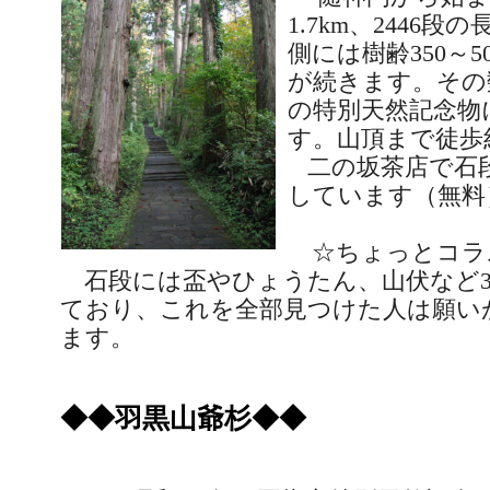
1.7km
、
2446
段の
側には樹齢
350
～
5
が続きます。その
の特別天然記念物
す。山頂まで徒歩
二の坂茶店で石
しています（無料
☆ちょっとコラ
石段には盃やひょうたん、山伏など
ており、これを全部見つけた人は願い
ます。
◆◆羽黒山爺杉◆◆