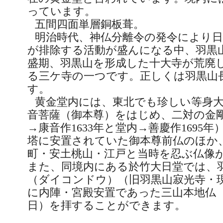
っています。
五間四面単層銅板葺。
明治時代、神仏分離令の発令により日
が排除する活動が盛んになる中、羽黒
盛期、羽黒山を形成した十大寺が荒廃
る三ケ寺の一つです。正しくは羽黒山
す。
黄金堂内には、東北でも珍しい等身
音菩薩（御本尊）をはじめ、二対の金
→康音作
1633
年と堂内→善慶作
1695
年
塔に安置されていた御本尊前仏のほか
町・安土桃山・江戸と当時を忍ぶ仏像
また、同境内にある於竹大日堂では、
（ダイコンドウ）（旧羽黒山寂光寺・
に内陣・宮殿安置であった三山本地仏
日）を拝することができます。