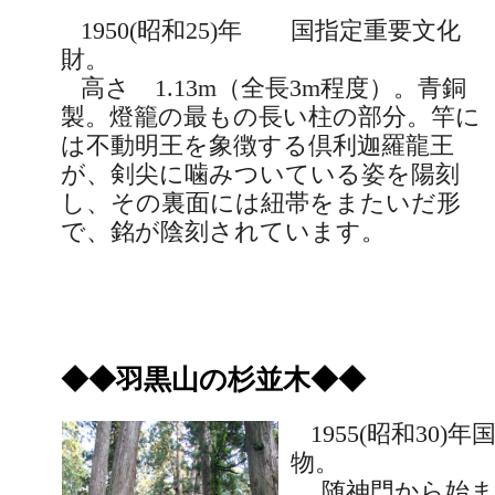
1950(
昭和
25)
年 国指定重要文化
財。
高さ
1.13m
（全長
3m
程度）。青銅
製。燈籠の最もの長い柱の部分。竿に
は不動明王を象徴する倶利迦羅龍王
が、剣
尖に噛みついている姿を陽刻
し、その裏面には紐帯をまたいだ形
で、銘が陰刻されています。
◆◆羽黒山の杉並木◆◆
1955(
昭和
30)
年
物。
随神門から始ま