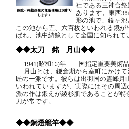
社である三神合祭
銅鏡＜掲載画像の無断使用はお断り
あります。東西
38
します＞
形の池で、鏡ヶ池
この池から五、六百枚といわれる鏡が
ばれ、池中納鏡として全国に知られて
◆◆太刀 銘 月山◆◆
1941(
昭和
16)
年 国指定重要美術品
月山とは、鎌倉期から室町にかけて
匠の一派です。彼らは出羽国の霊峰月
いわれていますが、実際にはその周辺
派の作は鍛えが綾杉肌であることが特
刀が常です。
◆◆銅燈籠竿◆◆