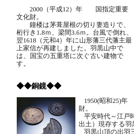
2000
（平成
12
）年 国指定重要
文化財。
鐘楼は茅葺屋根の切り妻造りで、
桁行き
1.8
ｍ、梁間
3.6
ｍ。台風で倒れ、
翌
1618
（元和
4
）年に山形藩三代藩主最
上家信が再建しました。羽黒山中で
は、国宝の五重塔に次ぐ古い建物で
す。
◆◆銅鏡◆◆
1950(
昭和
25)
年
財。
平安時代～江戸時
出土）現存する羽
羽黒山頂の出羽