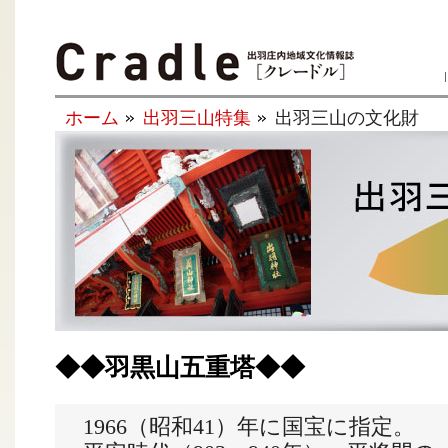
ホーム
出羽三山特集
出羽三山の文化財
◆◆羽黒山五重塔◆◆
1966
（昭和
41
）年に国宝に指定。