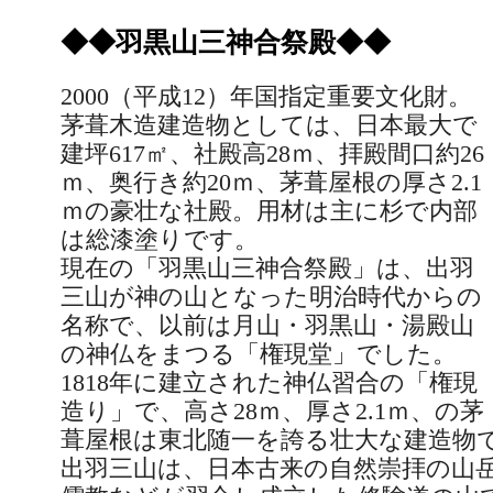
◆◆羽黒山三神合祭殿◆◆
2000
（平成
12
）年国指定重要文化財。
茅葺木造建造物としては、日本最大で
建坪
617
㎡、社殿高
28
ｍ、拝殿間口約
26
ｍ、奥行き約
20
ｍ、茅葺屋根の厚さ
2.1
ｍの豪壮な社殿。用材は主に杉で内部
は総漆塗りです。
現在の「羽黒山三神合祭殿」は、出羽
三山が神の山となった明治時代からの
名称で、以前は月山・羽黒山・湯殿山
の神仏をまつる「権現堂」でした。
1818
年に建立された神仏習合の「権現
造り」で、高さ
28
ｍ、厚さ
2.1
ｍ、の茅
葺屋根は東北随一を誇る壮大な建造物
出羽三山は、日本古来の自然崇拝の山