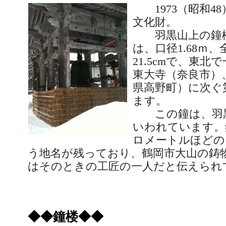
1973
（昭和
48
文化財。
羽黒山上の鐘楼
は、口径
1.68
ｍ、
21.5cm
で、東北で
東大寺（奈良市）
県高野町）に次ぐ
ます。
この鐘は、羽黒
いわれています。
ロメートルほどの
う地名が残っており、鶴岡市大山の鋳
はそのときの工匠の一人だと伝えられ
◆◆鐘楼◆◆